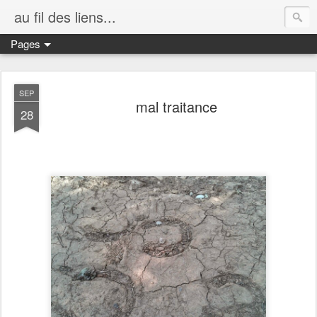
au fil des liens...
Pages
SEP
mal traitance
28