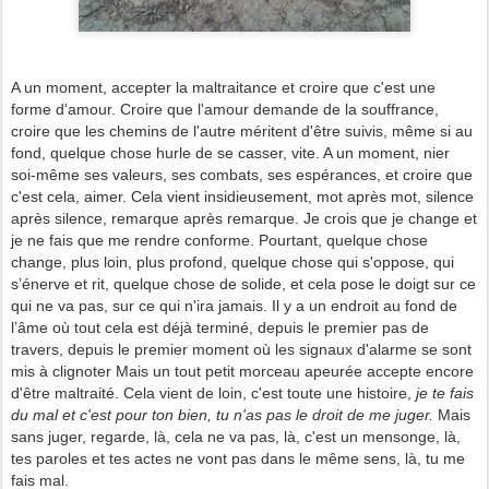
A un moment, accepter la maltraitance et croire que c'est une
forme d'amour. Croire que l'amour demande de la souffrance,
croire que les chemins de l'autre méritent d'être suivis, même si au
fond, quelque chose hurle de se casser, vite. A un moment, nier
soi-même ses valeurs, ses combats, ses espérances, et croire que
c'est cela, aimer. Cela vient insidieusement, mot après mot, silence
après silence, remarque après remarque. Je crois que je change et
je ne fais que me rendre conforme. Pourtant, quelque chose
change, plus loin, plus profond, quelque chose qui s'oppose, qui
s’énerve et rit, quelque chose de solide, et cela pose le doigt sur ce
qui ne va pas, sur ce qui n'ira jamais. Il y a un endroit au fond de
l’âme où tout cela est déjà terminé, depuis le premier pas de
travers, depuis le premier moment où les signaux d'alarme se sont
mis à clignoter Mais un tout petit morceau apeurée accepte encore
d'être maltraité. Cela vient de loin, c'est toute une histoire,
je te fais
du mal et c'est pour ton bien,
tu n'as pas le droit de me juger.
Mais
sans juger, regarde, là, cela ne va pas, là, c'est un mensonge, là,
tes paroles et tes actes ne vont pas dans le même sens, là, tu me
fais mal.